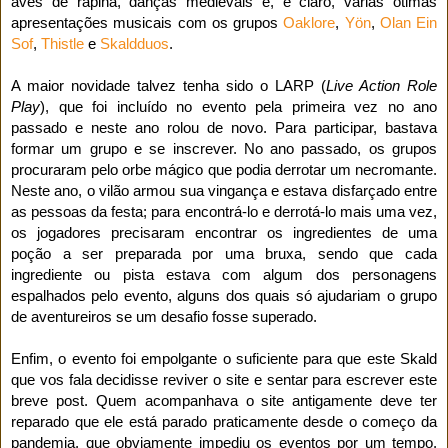
aves de rapina, danças medievais e, é claro, várias ótimas
apresentações musicais com os grupos
Oaklore
,
Yön
,
Olan Ein
Sof
,
Thistle
e
Skaldduos
.
A maior novidade talvez tenha sido o LARP (
Live Action Role
Play
), que foi incluído no evento pela primeira vez no ano
passado e neste ano rolou de novo. Para participar, bastava
formar um grupo e se inscrever. No ano passado, os grupos
procuraram pelo orbe mágico que podia derrotar um necromante.
Neste ano, o vilão armou sua vingança e estava disfarçado entre
as pessoas da festa; para encontrá-lo e derrotá-lo mais uma vez,
os jogadores precisaram encontrar os ingredientes de uma
poção a ser preparada por uma bruxa, sendo que cada
ingrediente ou pista estava com algum dos personagens
espalhados pelo evento, alguns dos quais só ajudariam o grupo
de aventureiros se um desafio fosse superado.
Enfim, o evento foi empolgante o suficiente para que este Skald
que vos fala decidisse reviver o site e sentar para escrever este
breve post. Quem acompanhava o site antigamente deve ter
reparado que ele está parado praticamente desde o começo da
pandemia, que obviamente impediu os eventos por um tempo.