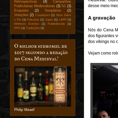
Retrospectivas
(4)
Campanhas
desse meio medi
Publicitárias Medievalistas
(3)
SC
(3)
Enquetes
(2)
Templários
(2)
Votações
(2)
Cosplayers
(1)
Deus Salve
A gravação
o Rei
(1)
Falcoaria
(1)
Jogos
(1)
LARP
(1)
Melhores Eventos
(1)
Publieditoriais
(1)
RPG
(1)
Traduções
(1)
Nós do Cena Med
dos figurantes 
dos vikings no 
O melhor hidromel de
2017 segundo a redação
Vejam como rol
do Cena Medieval!
Philip Mead!