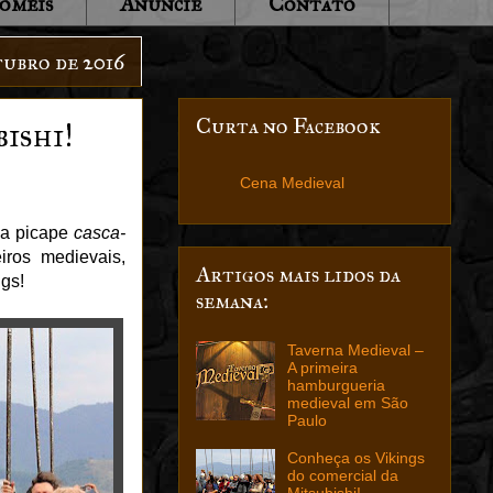
oméis
Anuncie
Contato
tubro de 2016
Curta no Facebook
ishi!
Cena Medieval
l a picape
casca-
iros medievais,
Artigos mais lidos da
ngs!
semana:
Taverna Medieval –
A primeira
hamburgueria
medieval em São
Paulo
Conheça os Vikings
do comercial da
Mitsubishi!