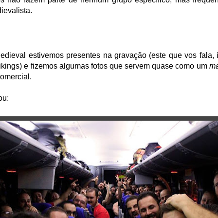
evalista.
ieval estivemos presentes na gravação (este que vos fala, i
vikings) e fizemos algumas fotos que servem quase como um
ma
comercial.
ou: