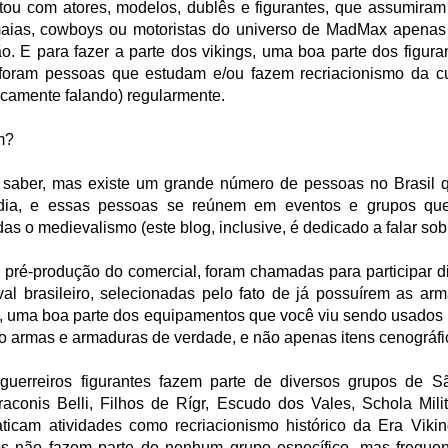
tou com atores, modelos, dublês e figurantes, que assumiram
maias, cowboys ou motoristas do universo de MadMax apenas
o. E para fazer a parte dos vikings, uma boa parte dos figura
 foram pessoas que estudam e/ou fazem recriacionismo da cul
camente falando) regularmente.
m?
saber, mas existe um grande número de pessoas no Brasil q
dia, e essas pessoas se reúnem em eventos e grupos qu
as o medievalismo (este blog, inclusive, é dedicado a falar sobr
pré-produção do comercial, foram chamadas para participar 
al brasileiro, selecionadas pelo fato de já possuírem as ar
a, uma boa parte dos equipamentos que você viu sendo usados 
o armas e armaduras de verdade, e não apenas itens cenográfi
guerreiros figurantes fazem parte de diversos grupos de 
raconis Belli, Filhos de Rígr, Escudo dos Vales, Schola Mil
aticam atividades como recriacionismo histórico da Era Viki
os não fazem parte de nenhum grupo específico, mas freque