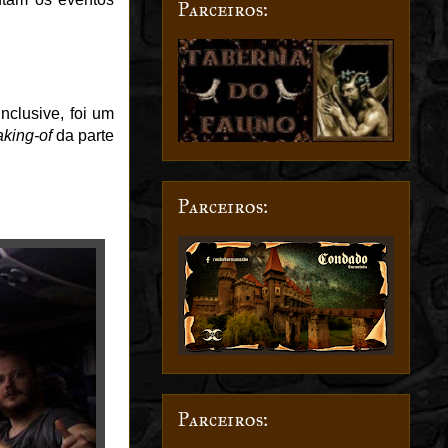
Parceiros:
nclusive, foi um
king-of
da parte
Parceiros:
Parceiros: