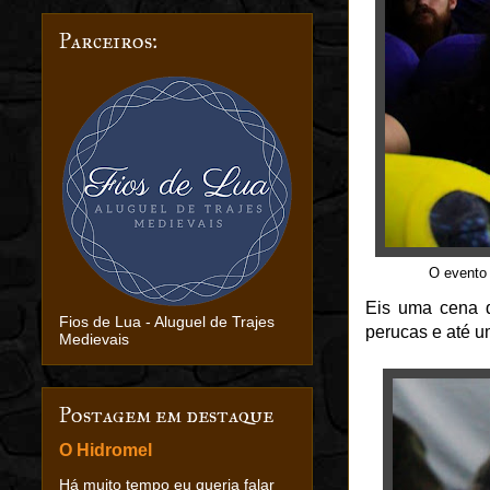
Parceiros:
O evento 
Eis uma cena q
Fios de Lua - Aluguel de Trajes
perucas e até u
Medievais
Postagem em destaque
O Hidromel
Há muito tempo eu queria falar