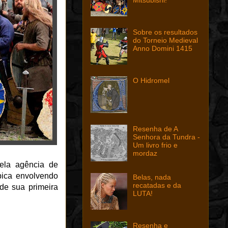
Sobre os resultados
do Torneio Medieval
Anno Domini 1415
O Hidromel
Resenha de A
Senhora da Tundra -
Um livro frio e
mordaz
pela agência de
épica envolvendo
Belas, nada
recatadas e da
de sua primeira
LUTA!
Resenha e