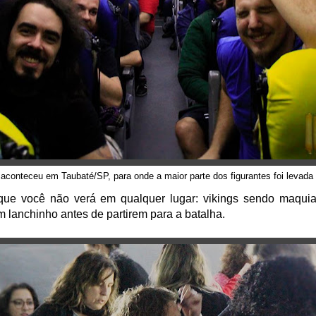
aconteceu em Taubaté/SP, para onde a maior parte dos figurantes foi levada
ue você não verá em qualquer lugar: vikings sendo maqui
m lanchinho antes de partirem para a batalha.