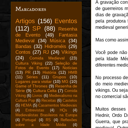
A gravação con
Marcadores
de guerreiros 
dias de gravaçã
Artigos
(156)
Eventos
pela produtora
(112)
SP
(88)
medieval generi
Resenha
de Evento
(49)
Fantasia
Mas como assi
Medieval
(34)
Música
(34)
Bandas
(32)
Hidroméis
(29)
Contos
(27)
RJ
(24)
Vikings
Você pode não 
(24)
Comida Medieval
(23)
pela Idade Mé
Cultura Viking
(22)
Seleção de
diferentes medid
Fotos de Evento
(17)
Notícias
(13)
PR
(13)
História
(12)
HMB
(11)
Séries
(11)
Grupos
(10)
No processo de 
Lugares para visitar
(10)
MG
(10)
do meio mediev
Game of Thrones
(9)
Resenha de
vikings. Ou sej
Série
(9)
Cultura Celta
(7)
Comida
Viking
(6)
Livros
(6)
Medievalismo na
no comercial sã
Cultura Pop
(6)
Receitas
(6)
Castelos
(5)
HEMA
(5)
Casamentos Medievais
Muitos desses 
(4)
Entrevistas
(4)
HQs
(4)
Hednir, Ordo D
Medievalistas Brasileiros na Europa
(4)
Portugal
(4)
RS
(4)
Reflexões
Guerra, que pr
sobre a Idade Média
(4)
medieval. Outr