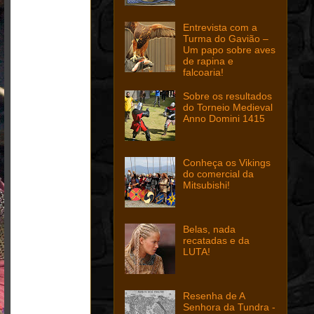
Entrevista com a
Turma do Gavião –
Um papo sobre aves
de rapina e
falcoaria!
Sobre os resultados
do Torneio Medieval
Anno Domini 1415
Conheça os Vikings
do comercial da
Mitsubishi!
Belas, nada
recatadas e da
LUTA!
Resenha de A
Senhora da Tundra -