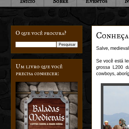
Início
Sobre
Eventos
M
O que você procura?
Conheça 
Salve, medievali
Se você está le
Um livro que você
grossa
L200 da
precisa conhecer:
cowboys, aboríg