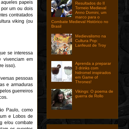
 aqueles papeis
Resultados do II
Torneio Medieval
 por um ou dois
Anno Domini, um
ntes contratados
marco para o
tura viking (ou
Combate Medieval Histórico no
Brasil
Medievalismo na
Cultura Pop:
Lanfeust de Troy
ue se interessa
e vivenciam em
Aprenda a preparar
e isso).
3 drinks com
hidromel inspirados
em Game of
diversas pessoas
Thrones!
mas e armaduras
pelos guerreiros
Vikings: O poema de
guerra de Rollo
cos.
São Paulo, como
itum e Lobos de
ng e/ou combate
ntam os eventos