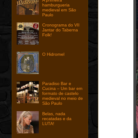
hamburgueria
medieval em São
Paulo
Cronograma do VII
Jantar do Taberna
Folk!
O Hidromel
Paradiso Bar e
Cucina – Um bar em
formato de castelo
medieval no meio de
São Paulo
Belas, nada
recatadas e da
LUTA!