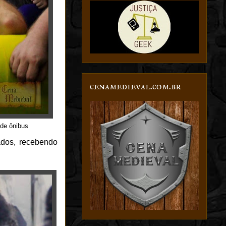
cenamedieval.com.br
 de ônibus
ados, recebendo