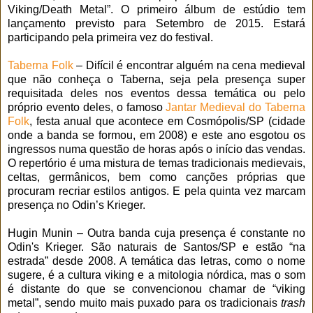
Viking/Death Metal”. O primeiro álbum de estúdio tem
lançamento previsto para Setembro de 2015. Estará
participando pela primeira vez do festival.
Taberna Folk
– Difícil é encontrar alguém na cena medieval
que não conheça o Taberna, seja pela presença super
requisitada deles nos eventos dessa temática ou pelo
próprio evento deles, o famoso
Jantar Medieval do Taberna
Folk
, festa anual que acontece em Cosmópolis/SP (cidade
onde a banda se formou, em 2008) e este ano esgotou os
ingressos numa questão de horas após o início das vendas.
O repertório é uma mistura de temas tradicionais medievais,
celtas, germânicos, bem como canções próprias que
procuram recriar estilos antigos. E pela quinta vez marcam
presença no Odin’s Krieger.
Hugin Munin – Outra banda cuja presença é constante no
Odin's Krieger. São naturais de Santos/SP e estão “na
estrada” desde 2008. A temática das letras, como o nome
sugere, é a cultura viking e a mitologia nórdica, mas o som
é distante do que se convencionou chamar de “viking
metal”, sendo muito mais puxado para os tradicionais
trash