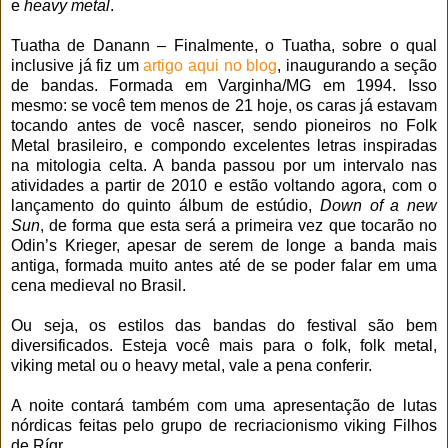
e
heavy metal
.
Tuatha de Danann – Finalmente, o Tuatha, sobre o qual
inclusive já fiz um
artigo aqui no blog
, inaugurando a seção
de bandas. Formada em Varginha/MG em 1994. Isso
mesmo: se você tem menos de 21 hoje, os caras já estavam
tocando antes de você nascer, sendo pioneiros no Folk
Metal brasileiro, e compondo excelentes letras inspiradas
na mitologia celta. A banda passou por um intervalo nas
atividades a partir de 2010 e estão voltando agora, com o
lançamento do quinto álbum de estúdio,
Down of a new
Sun
, de forma que esta será a primeira vez que tocarão no
Odin’s Krieger, apesar de serem de longe a banda mais
antiga, formada muito antes até de se poder falar em uma
cena medieval no Brasil.
Ou seja, os estilos das bandas do festival são bem
diversificados. Esteja você mais para o folk, folk metal,
viking metal ou o heavy metal, vale a pena conferir.
A noite contará também com uma apresentação de lutas
nórdicas feitas pelo grupo de recriacionismo viking Filhos
de Rígr.