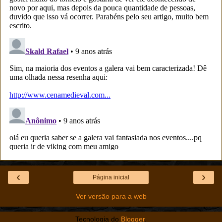
‹
›
Página inicial
Ver versão para a web
Tecnologia do
Blogger
.