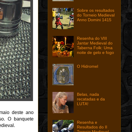
Sobre os resultados
do Torneio Medieval
Anno Domini 1415
Resenha do VIII
Jantar Medieval do
Taberna Folk: Uma
noite de gelo e fogo
O Hidromel
Belas, nada
recatadas e da
LUTA!
maio deste ano
so. O banquete
Resenha e
dieval.
Resultados do II
Torneio Medieval