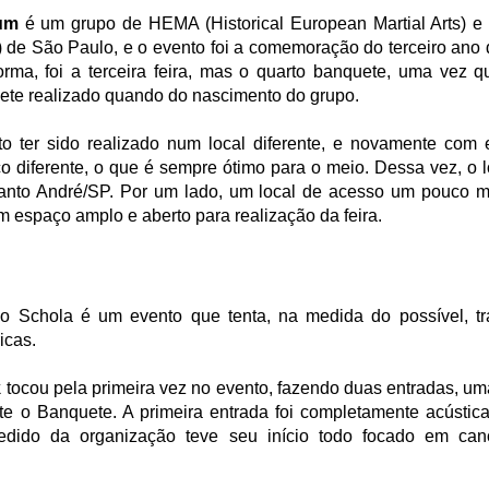
tum
é um grupo de HEMA (Historical European Martial Arts) e 
) de São Paulo, e o evento foi a comemoração do terceiro ano 
orma, foi a terceira feira, mas o quarto banquete, uma vez 
ete realizado quando do nascimento do grupo.
o ter sido realizado num local diferente, e novamente com e
co diferente, o que é sempre ótimo para o meio. Dessa vez, o l
anto André/SP. Por um lado, um local de acesso um pouco m
m espaço amplo e aberto para realização da feira.
do Schola é um evento que tenta, na medida do possível, tra
icas.
k
tocou pela primeira vez no evento, fazendo duas entradas, uma
te o Banquete. A primeira entrada foi completamente acústic
edido da organização teve seu início todo focado em can