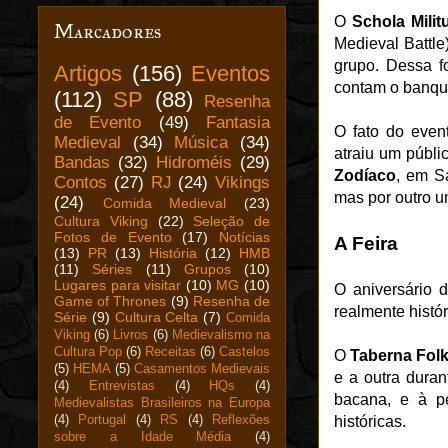
O
Schola Mili
Marcadores
Medieval Battle
grupo. Dessa f
Artigos
(156)
Eventos
contam o banqu
(112)
SP
(88)
Resenha
de Evento
(49)
Fantasia
O fato do event
Medieval
(34)
Música
(34)
atraiu um públi
Bandas
(32)
Hidroméis
(29)
Zodíaco
, em S
Contos
(27)
RJ
(24)
Vikings
mas por outro u
(24)
Comida Medieval
(23)
Cultura Viking
(22)
Seleção de
Fotos de Evento
(17)
Notícias
A Feira
(13)
PR
(13)
História
(12)
HMB
(11)
Séries
(11)
Grupos
(10)
Lugares para visitar
(10)
MG
(10)
O aniversário 
Game of Thrones
(9)
Resenha de
realmente histór
Série
(9)
Cultura Celta
(7)
Comida
Viking
(6)
Livros
(6)
Medievalismo na
Cultura Pop
(6)
Receitas
(6)
Castelos
O
Taberna Fol
(5)
HEMA
(5)
Casamentos Medievais
e a outra duran
(4)
Entrevistas
(4)
HQs
(4)
bacana, e à p
Medievalistas Brasileiros na Europa
(4)
Portugal
(4)
RS
(4)
Reflexões
históricas.
sobre a Idade Média
(4)