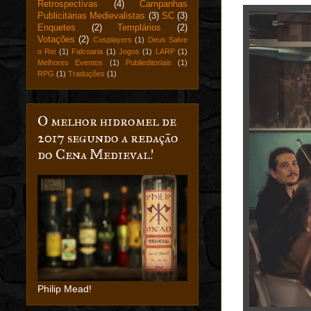
Retrospectivas
(4)
Campanhas
Publicitárias Medievalistas
(3)
SC
(3)
Enquetes
(2)
Templários
(2)
Votações
(2)
Cosplayers
(1)
Deus Salve
o Rei
(1)
Falcoaria
(1)
Jogos
(1)
LARP
(1)
Melhores Eventos
(1)
Publieditoriais
(1)
RPG
(1)
Traduções
(1)
O melhor hidromel de
2017 segundo a redação
do Cena Medieval!
Philip Mead!