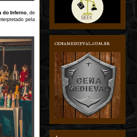
 do Inferno
, de
nterpretado pela
cenamedieval.com.br