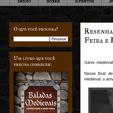
Início
Sobre
Eventos
M
O que você procura?
Resenha 
Feira e 
Um livro que você
Salve, medieval
precisa conhecer:
Nesse final d
medieval: o ani