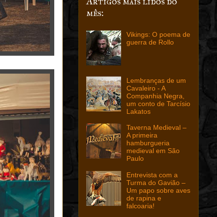
Artigos mais lidos do
mês:
Vikings: O poema de
guerra de Rollo
Lembranças de um
Cavaleiro - A
Companhia Negra,
um conto de Tarcísio
Lakatos
Taverna Medieval –
A primeira
hamburgueria
medieval em São
Paulo
Entrevista com a
Turma do Gavião –
Um papo sobre aves
de rapina e
falcoaria!