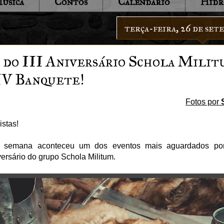
úsica
Contos
Calendário
Hidr
terça-feira, 26 de set
do III Aniversário Schola Militu
IV Banquete!
Fotos por
istas!
e semana aconteceu um dos eventos mais aguardados p
versário do grupo Schola Militum.