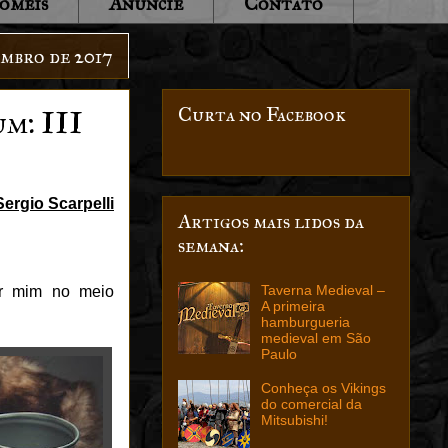
oméis
Anuncie
Contato
embro de 2017
Curta no Facebook
m: III
Sergio Scarpelli
Artigos mais lidos da
semana:
Taverna Medieval –
or mim no meio
A primeira
hamburgueria
medieval em São
Paulo
Conheça os Vikings
do comercial da
Mitsubishi!