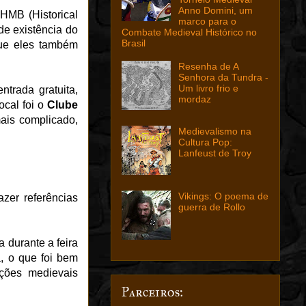
Anno Domini, um
HMB (Historical
marco para o
de existência do
Combate Medieval Histórico no
Brasil
que eles também
Resenha de A
Senhora da Tundra -
Um livro frio e
ntrada gratuita,
mordaz
ocal foi o
Clube
ais complicado,
Medievalismo na
Cultura Pop:
Lanfeust de Troy
Vikings: O poema de
zer referências
guerra de Rollo
 durante a feira
a, o que foi bem
ções medievais
Parceiros: